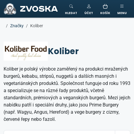
ZVOSKA
HLEDAT
ÚČET
KOŠÍK
MENU
Značky
Koliber
Koliber
Koliber je polský výrobce zaměřený na produkci mražených
burgerů, kebabu, stripsů, nuggetů a dalších masných i
vegetariánských produktů. Společnost funguje od roku 1993
a specializuje se na různé řady produktů, včetně
standardních, prémiových a veganských burgerů. Mezi jejich
nabídku patří i speciální druhy, jako jsou Prime Burgery
(např. Wagyu, Angus, Hereford) a vege burgery z cizrny,
červené řepy nebo fazolí.