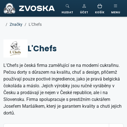
ZVOSKA
HLEDAT
ÚČET
KOŠÍK
MENU
Značky
L'Chefs
L'Chefs
L'Chefs je česká firma zaměřující se na moderní cukrařinu.
Pečou dorty s důrazem na kvalitu, chuť a design, přičemž
používají pouze poctivé ingredience, jako je pravá belgická
čokoláda a máslo. Jejich výrobky jsou ručně vyráběny v
Česku a prodávají je nejen v České republice, ale i na
Slovensku. Firma spolupracuje s prestižním cukrářem
Josefem Maršálkem, který je garantem kvality a chuti jejich
dortů.