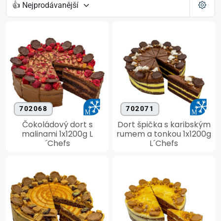
702068
702071
Čokoládový dort s
Dort špička s karibským
malinami 1x1200g L
rumem a tonkou 1x1200g
´Chefs
L´Chefs