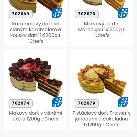
702069
702070
Karamelový dort se
Mrkvový dort s
slaným karamelem a
Maracujou 1x1200g L
kousky datlí 1x1200g L
´Chefs
´Chefs
702074
702079
Makový dort s višněmi
Pistáciový dort Fraisier s
extra 1200g L'Chefs
jahodami a čokoládou
1x1200g L'Chefs