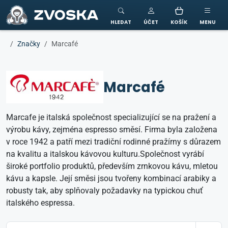
ZVOSKA
HLEDAT
ÚČET
KOŠÍK
MENU
Značky
Marcafé
Marcafé
Marcafe je italská společnost specializující se na pražení a
výrobu kávy, zejména espresso směsí. Firma byla založena
v roce 1942 a patří mezi tradiční rodinné pražírny s důrazem
na kvalitu a italskou kávovou kulturu.Společnost vyrábí
široké portfolio produktů, především zrnkovou kávu, mletou
kávu a kapsle. Její směsi jsou tvořeny kombinací arabiky a
robusty tak, aby splňovaly požadavky na typickou chuť
italského espressa.