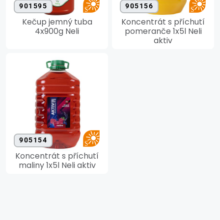
901595
905156
Kečup jemný tuba
Koncentrát s příchutí
4x900g Neli
pomeranče 1x5l Neli
aktiv
905154
Koncentrát s příchutí
maliny 1x5l Neli aktiv