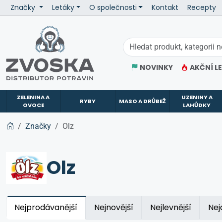
Značky
Letáky
O společnosti
Kontakt
Recepty
ZVOSKA
NOVINKY
AKČNÍ L
ZELENINA A
UZENINY A
RYBY
MASO A DRŮBEŽ
OVOCE
LAHŮDKY
Značky
Olz
Olz
Nejprodávanější
Nejnovější
Nejlevnější
Nej