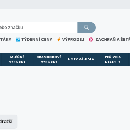
ETÁKY
TÝDENNÍ CENY
VÝPRODEJ
ZACHRAŇ A ŠETŘ
MLÉČNÉ
BRAMBOROVÉ
PEČIVO A
HOTOVÁ JÍDLA
VÝROBKY
VÝROBKY
DEZERTY
dražší