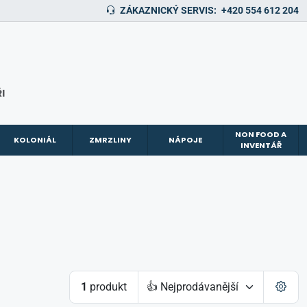
ZÁKAZNICKÝ SERVIS:
+420 554 612 204
I
NON FOOD A
KOLONIÁL
ZMRZLINY
NÁPOJE
INVENTÁŘ
1
produkt