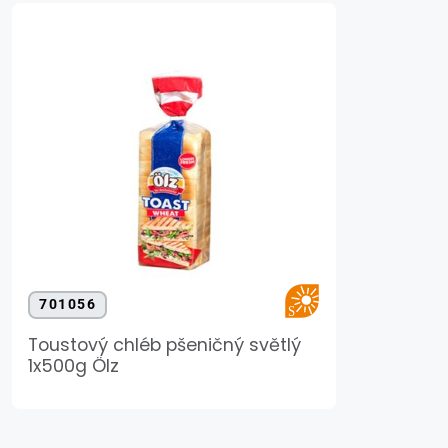
701056
Toustový chléb pšeničný světlý
1x500g Ölz