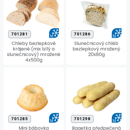
701281
701286
Chleby bezlepkové
Slunečnicový chléb
krájené (mix bílý a
bezlepkový mražený
slunečnicový) mražené
20x80g
4x500g
701285
701298
Mini bábovka
Bagetka předpečená