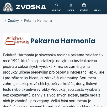
ZVOSKA
HLEDAT
ÚČET
KOŠÍK
MENU
Značky
Pekarna Harmonia
Pekarna Harmonia
Pekáreň Harmónia je slovenská rodinná pekárna založená v
roce 1992, která se specializuje na výrobu bezlepkového
pečiva a cukrářských výrobků.Firma se zaměřuje na
produkty určené především pro osoby s intolerancí lepku, ale
i pro zákazníky hledající zdravější alternativy. Sortiment
zahrnuje bezlepkové chleby, pečivo, koláče, dorty, listové
těsto nebo trvanlivé výrobky.Produkty jsou často vyráběny
bez konzervantů, barviv a živočišných složek, takže řada z
nich je vhodná i pro vegany. Velká část sortimentu je
dodávána ve zmražené formě, což usnadňuje skladování a