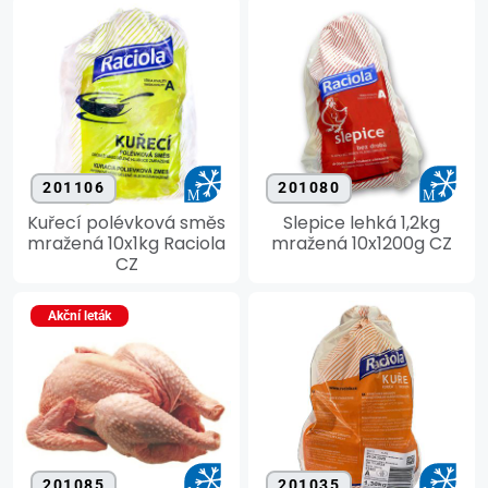
201106
201080
Kuřecí polévková směs
Slepice lehká 1,2kg
mražená 10x1kg Raciola
mražená 10x1200g CZ
CZ
Akční leták
201085
201035