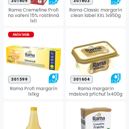
301609
301603
Rama Cremefine Profi
Rama Classic margarín
na vaření 15% rostlinná
clean label XXL 1x950g
1x1l
Akční leták
301599
301604
Rama Profi margarín
Rama margarín
1x1kg
máslová příchuť 1x400g