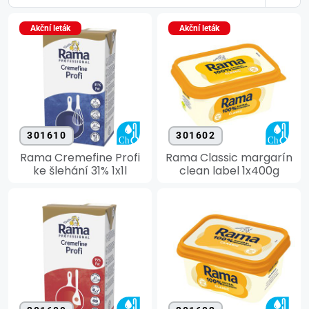
Akční leták
Akční leták
301610
301602
Rama Cremefine Profi
Rama Classic margarín
ke šlehání 31% 1x1l
clean label 1x400g