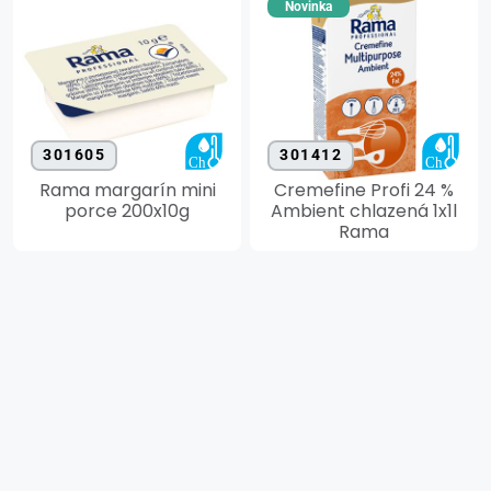
Novinka
301605
301412
Rama margarín mini
Cremefine Profi 24 %
porce 200x10g
Ambient chlazená 1x1l
Rama