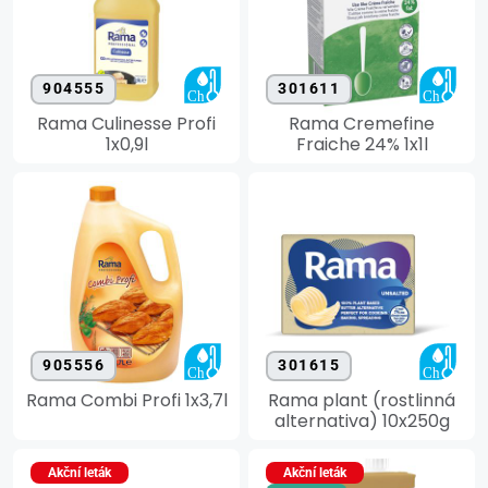
904555
301611
Rama Culinesse Profi
Rama Cremefine
1x0,9l
Fraiche 24% 1x1l
905556
301615
Rama Combi Profi 1x3,7l
Rama plant (rostlinná
alternativa) 10x250g
Akční leták
Akční leták