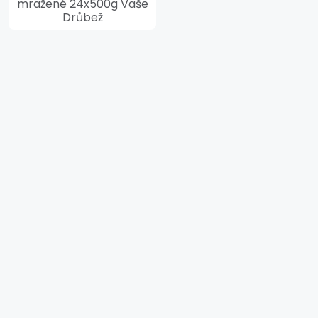
mražené 24x500g Vaše
Drůbež