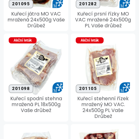
201095
201282
Kuřecí játra MO VAC
Kuřecí prsní řízky MO
mražená 24x500g Vaše
VAC mražené 24x500g
Drůbež
PL Vaše drůbež
Akční leták
Akční leták
201098
201105
Kuřecí spodní stehna
Kuřecí stehenní řízek
mražená PL 18x500g
mražený MO VAC.
Vaše drůbež
24x500g PL Vaše
Drůbež