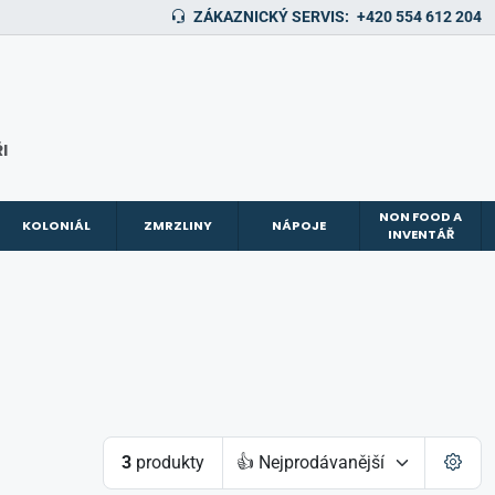
ZÁKAZNICKÝ SERVIS:
+420 554 612 204
I
NON FOOD A
KOLONIÁL
ZMRZLINY
NÁPOJE
INVENTÁŘ
3
produkty