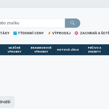
ETÁKY
TÝDENNÍ CENY
VÝPRODEJ
ZACHRAŇ A ŠETŘ
MLÉČNÉ
BRAMBOROVÉ
PEČIVO A
HOTOVÁ JÍDLA
VÝROBKY
VÝROBKY
DEZERTY
dražší