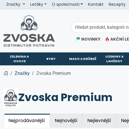
Značky
Letáky
O společnosti
Kontakt
Recepty
ZVOSKA
NOVINKY
AKČNÍ L
ZELENINA A
UZENINY A
RYBY
MASO A DRŮBEŽ
OVOCE
LAHŮDKY
Značky
Zvoska Premium
Zvoska Premium
Nejprodávanější
Nejnovější
Nejlevnější
Nej