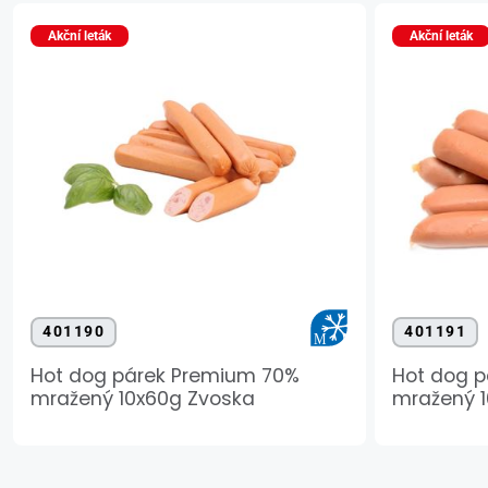
Akční leták
Akční leták
401190
401191
Hot dog párek Premium 70%
Hot dog p
mražený 10x60g Zvoska
mražený 