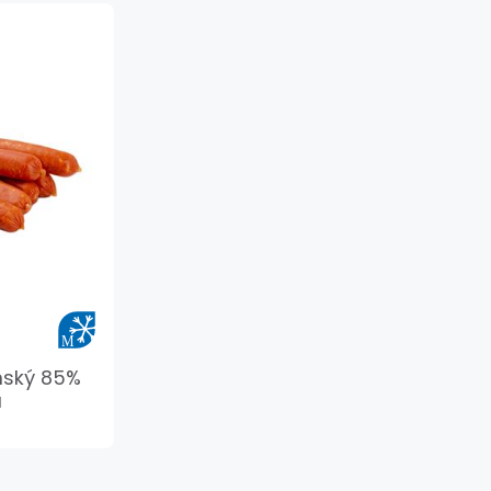
nský 85%
a