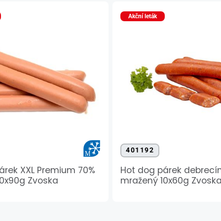
Akční leták
401192
árek XXL Premium 70%
Hot dog párek debrecí
10x90g Zvoska
mražený 10x60g Zvosk