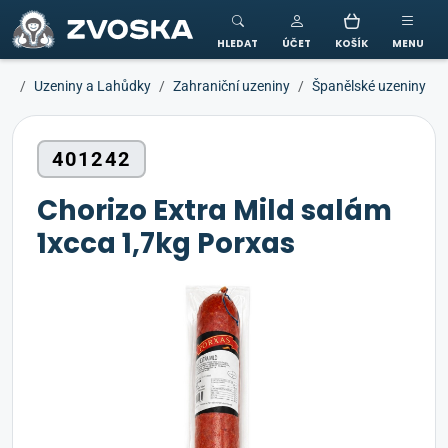
ZVOSKA
HLEDAT
ÚČET
KOŠÍK
MENU
Uzeniny a Lahůdky
Zahraniční uzeniny
Španělské uzeniny
401242
Chorizo Extra Mild salám
1xcca 1,7kg Porxas