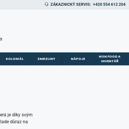
ZÁKAZNICKÝ SERVIS:
+420 554 612 204
I
NON FOOD A
KOLONIÁL
ZMRZLINY
NÁPOJE
INVENTÁŘ
terá je díky svým
klade důraz na