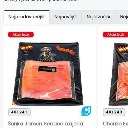
Nejprodávanější
Nejnovější
Nejlevnější
Nej
Akční leták
Akční leták
401241
401243
Šunka Jamon Serrano krájená
Chorizo E