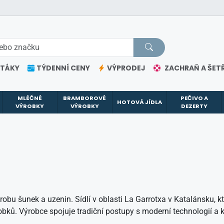
ETÁKY
TÝDENNÍ CENY
VÝPRODEJ
ZACHRAŇ A ŠETŘ
MLÉČNÉ
BRAMBOROVÉ
PEČIVO A
HOTOVÁ JÍDLA
VÝROBKY
VÝROBKY
DEZERTY
robu šunek a uzenin. Sídlí v oblasti La Garrotxa v Katalánsku, k
ů. Výrobce spojuje tradiční postupy s moderní technologií a 