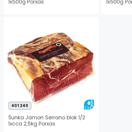
1x500g Porxas
1x500g Po
401240
Šunka Jamon Serrano blok 1/2
1xcca 2,5kg Porxas