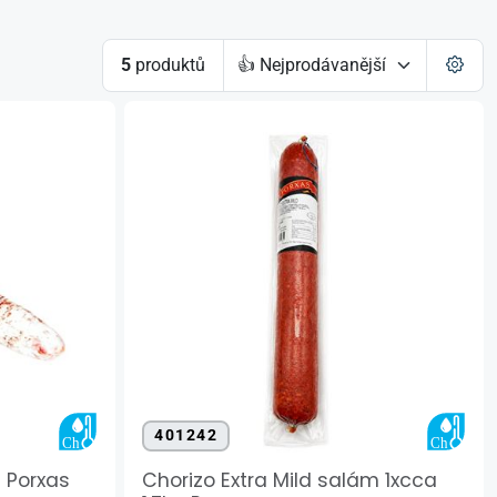
5
produktů
401242
g Porxas
Chorizo Extra Mild salám 1xcca