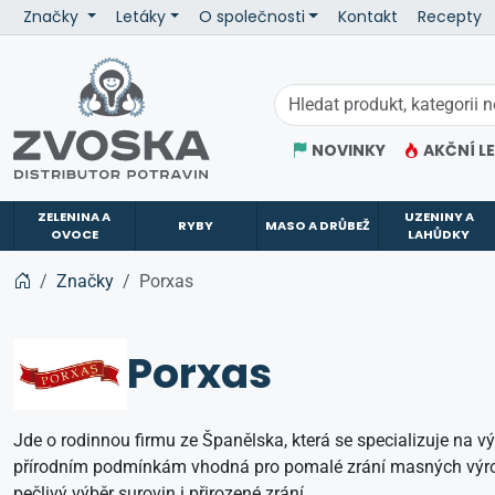
Značky
Letáky
O společnosti
Kontakt
Recepty
ZVOSKA
NOVINKY
AKČNÍ L
ZELENINA A
UZENINY A
RYBY
MASO A DRŮBEŽ
OVOCE
LAHŮDKY
Značky
Porxas
Porxas
Jde o rodinnou firmu ze Španělska, která se specializuje na vý
přírodním podmínkám vhodná pro pomalé zrání masných výrobk
pečlivý výběr surovin i přirozené zrání.