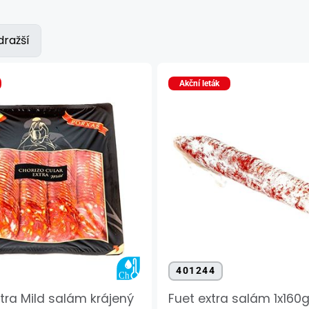
dražší
Akční leták
401244
xtra Mild salám krájený
Fuet extra salám 1x160