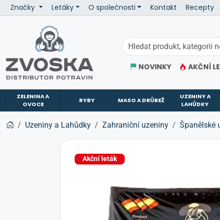
Značky
Letáky
O společnosti
Kontakt
Recepty
ZVOSKA
NOVINKY
AKČNÍ L
ZELENINA A
UZENINY A
RYBY
MASO A DRŮBEŽ
OVOCE
LAHŮDKY
Uzeniny a Lahůdky
Zahraniční uzeniny
Španělské 
Akční leták