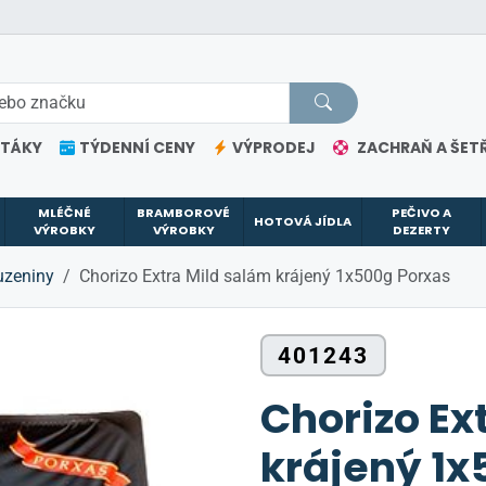
ETÁKY
TÝDENNÍ CENY
VÝPRODEJ
ZACHRAŇ A ŠETŘ
MLÉČNÉ
BRAMBOROVÉ
PEČIVO A
HOTOVÁ JÍDLA
VÝROBKY
VÝROBKY
DEZERTY
uzeniny
Chorizo Extra Mild salám krájený 1x500g Porxas
401243
Chorizo Ex
krájený 1x