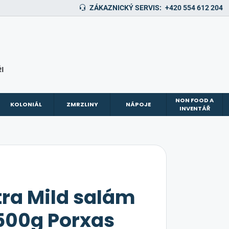
ZÁKAZNICKÝ SERVIS:
+420 554 612 204
I
NON FOOD A
KOLONIÁL
ZMRZLINY
NÁPOJE
INVENTÁŘ
tra Mild salám
500g Porxas