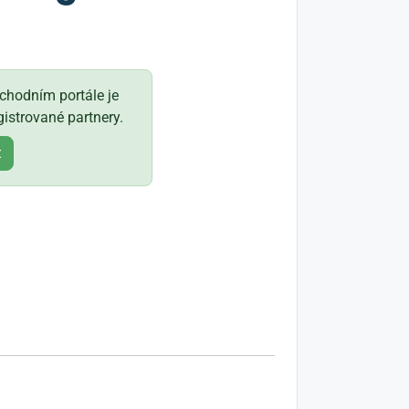
hodním portále je
istrované partnery.
t