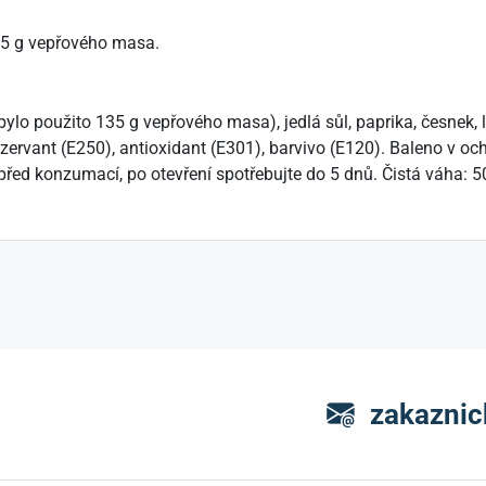
35 g vepřového masa.
lo použito 135 g vepřového masa), jedlá sůl, paprika, česnek, la
zervant (E250), antioxidant (E301), barvivo (E120). Baleno v och
 před konzumací, po otevření spotřebujte do 5 dnů. Čistá váha: 5
zakaznic