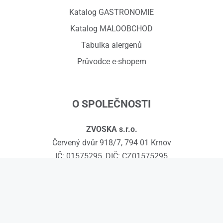
Katalog GASTRONOMIE
Katalog MALOOBCHOD
Tabulka alergenů
Průvodce e-shopem
O SPOLEČNOSTI
ZVOSKA s.r.o.
Červený dvůr 918/7, 794 01 Krnov
IČ: 01575295, DIČ: CZ01575295
č.ú.: 258608451/0300
Kontakty