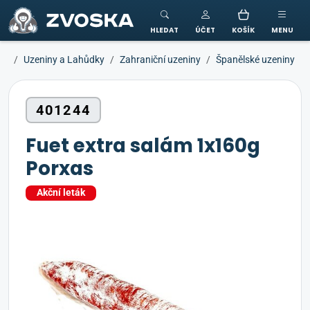
ZVOSKA
HLEDAT
ÚČET
KOŠÍK
MENU
Uzeniny a Lahůdky
Zahraniční uzeniny
Španělské uzeniny
401244
Fuet extra salám 1x160g
Porxas
Akční leták