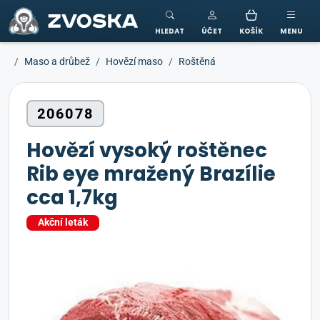
ZVOSKA
HLEDAT
ÚČET
KOŠÍK
MENU
Maso a drůbež
Hovězí maso
Roštěná
206078
Hovězí vysoký roštěnec
Rib eye mražený Brazílie
cca 1,7kg
Akční leták