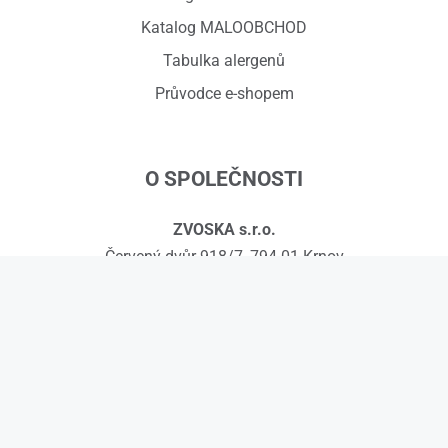
Katalog MALOOBCHOD
Tabulka alergenů
Průvodce e-shopem
O SPOLEČNOSTI
ZVOSKA s.r.o.
Červený dvůr 918/7, 794 01 Krnov
IČ: 01575295, DIČ: CZ01575295
č.ú.: 258608451/0300
Kontakty
© 2026 ZVOSKA s.r.o.