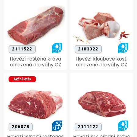
2111522
2103322
Hovězí roštěná kráva
Hovězí kloubové kosti
chlazená dle váhy CZ
chlazené dle váhy CZ
Akční leták
206078
2111122
Hovězí vysoký roštěnec
Hovězí krk přední kráva