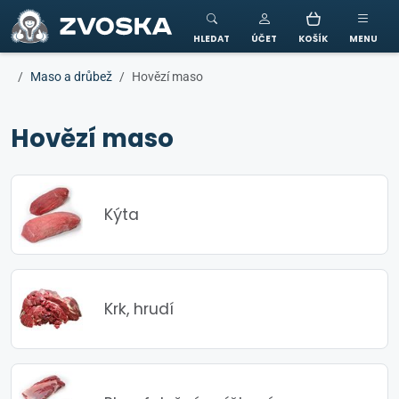
ZVOSKA
HLEDAT
ÚČET
KOŠÍK
MENU
Maso a drůbež
Hovězí maso
Hovězí maso
Kýta
Krk, hrudí