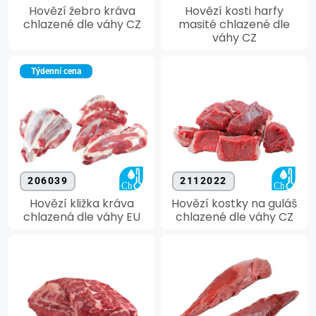
Hovězí žebro kráva
Hovězí kosti harfy
chlazené dle váhy CZ
masité chlazené dle
váhy CZ
Týdenní cena
206039
2112022
Hovězí kližka kráva
Hovězí kostky na guláš
chlazená dle váhy EU
chlazené dle váhy CZ