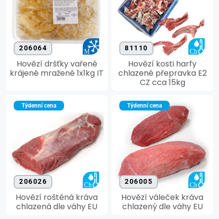
206064
81110
Hovězí dršťky vařené
Hovězí kosti harfy
krájené mražené 1x1kg IT
chlazené přepravka E2
CZ cca 15kg
Týdenní cena
Týdenní cena
206026
206005
Hovězí roštěná kráva
Hovězí váleček kráva
chlazená dle váhy EU
chlazený dle váhy EU