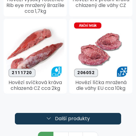
Rib eye mražený Brazílie
chlazený dle váhy CZ
cca 1,7kg
Akční leták
2111720
206052
Hovězí svíčková kráva
Hovězí líčka mražená
chlazená CZ cca 2kg
dle váhy EU cca 10kg
Další produkty