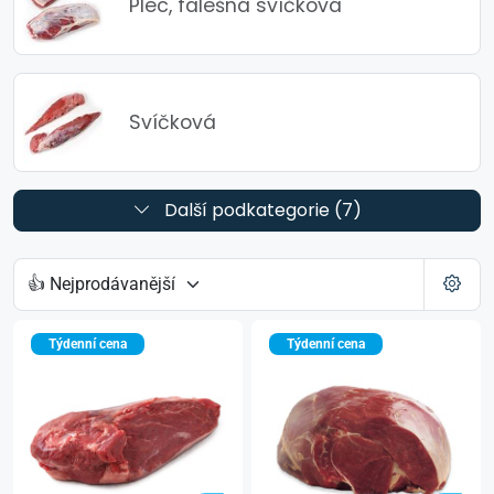
Plec, falešná svíčková
Svíčková
Další podkategorie (7)
Týdenní cena
Týdenní cena