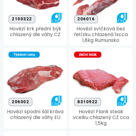
2100322
206016
Hovězí krk přední býk
Hovězí svíčková bez
chlazený dle váhy CZ
řetízku chlazená 1xcca
1,8kg Rumunsko
Týdenní cena
Akční leták
206002
8310922
Hovězí spodní šál kráva
Hovězí Flank steak
chlazený dle váhy EU
vcelku chlazený CZ cca
1,5kg