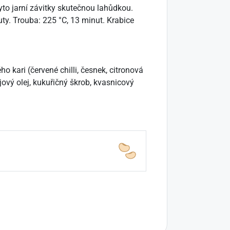
tyto jarní závitky skutečnou lahůdkou.
uty. Trouba: 225 °C, 13 minut. Krabice
o kari (červené chilli, česnek, citronová
ójový olej, kukuřičný škrob, kvasnicový