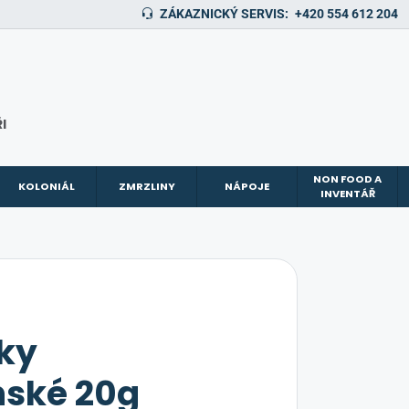
ZÁKAZNICKÝ SERVIS:
+420 554 612 204
I
NON FOOD A
KOLONIÁL
ZMRZLINY
NÁPOJE
INVENTÁŘ
tky
nské 20g