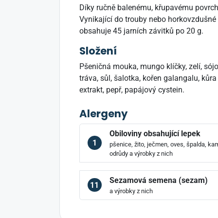
Díky ručně balenému, křupavému povrchu a 
Vynikající do trouby nebo horkovzdušné f
obsahuje 45 jarních závitků po 20 g.
Složení
Pšeničná mouka, mungo klíčky, zelí, sójov
tráva, sůl, šalotka, kořen galangalu, kůra
extrakt, pepř, papájový cystein.
Alergeny
Obiloviny obsahující lepek
1
pšenice, žito, ječmen, oves, špalda, kam
odrůdy a výrobky z nich
Sezamová semena (sezam)
11
a výrobky z nich