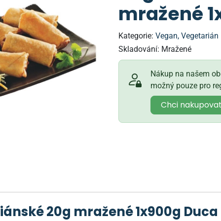
mražené 1
Kategorie:
Vegan, Vegetarián
Skladování:
Mražené
Nákup na našem obc
možný pouze pro reg
Chci nakupova
ariánské 20g mražené 1x900g Duca