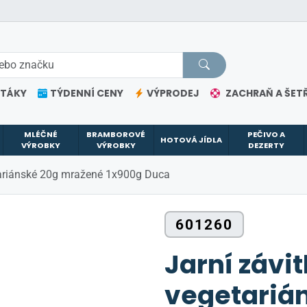
ETÁKY
TÝDENNÍ CENY
VÝPRODEJ
ZACHRAŇ A ŠETŘ
MLÉČNÉ
BRAMBOROVÉ
PEČIVO A
HOTOVÁ JÍDLA
VÝROBKY
VÝROBKY
DEZERTY
tariánské 20g mražené 1x900g Duca
601260
Jarní závi
vegetariá