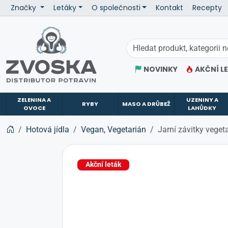
Značky
Letáky
O společnosti
Kontakt
Recepty
ZVOSKA
NOVINKY
AKČNÍ L
ZELENINA A
UZENINY A
RYBY
MASO A DRŮBEŽ
OVOCE
LAHŮDKY
Hotová jídla
Vegan, Vegetarián
Jarní závitky vege
Akční leták