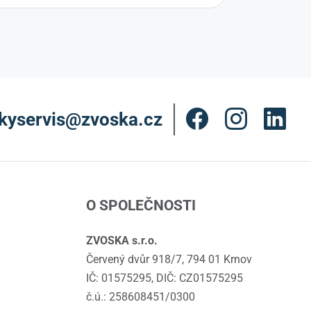
kyservis@zvoska.cz
O SPOLEČNOSTI
ZVOSKA s.r.o.
Červený dvůr 918/7, 794 01 Krnov
IČ: 01575295, DIČ: CZ01575295
č.ú.: 258608451/0300