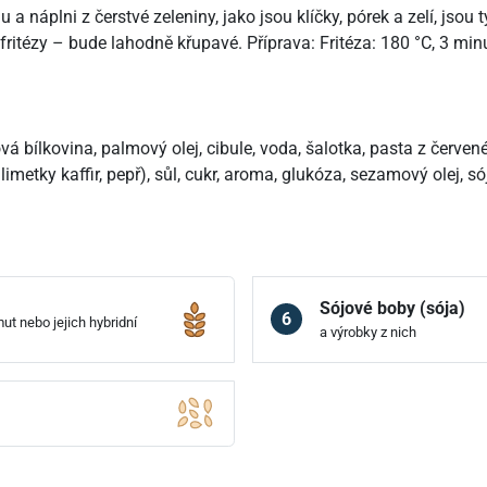
náplni z čerstvé zeleniny, jako jsou klíčky, pórek a zelí, jsou 
ritézy – bude lahodně křupavé. Příprava: Fritéza: 180 °C, 3 min
á bílkovina, palmový olej, cibule, voda, šalotka, pasta z červenéh
 limetky kaffir, pepř), sůl, cukr, aroma, glukóza, sezamový olej, s
Sójové boby (sója)
6
ut nebo jejich hybridní
a výrobky z nich