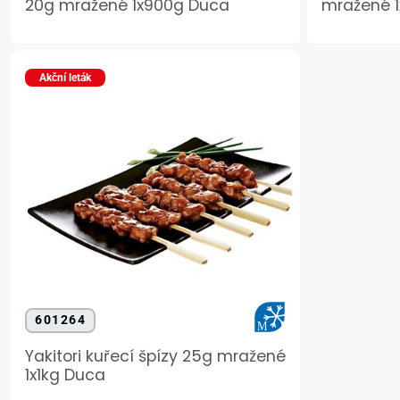
20g mražené 1x900g Duca
mražené 
Akční leták
601264
Yakitori kuřecí špízy 25g mražené
1x1kg Duca