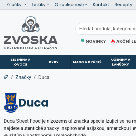
Značky
Letáky
O společnosti
Kontakt
Recepty
ZVOSKA
NOVINKY
AKČNÍ L
ZELENINA A
UZENINY A
RYBY
MASO A DRŮBEŽ
OVOCE
LAHŮDKY
Značky
Duca
Duca
Duca Street Food je nizozemská značka specializující se na mra
najdete autentické snacky inspirované asijskou, americkou i e
využitím v gastronomii i maloobchodě.