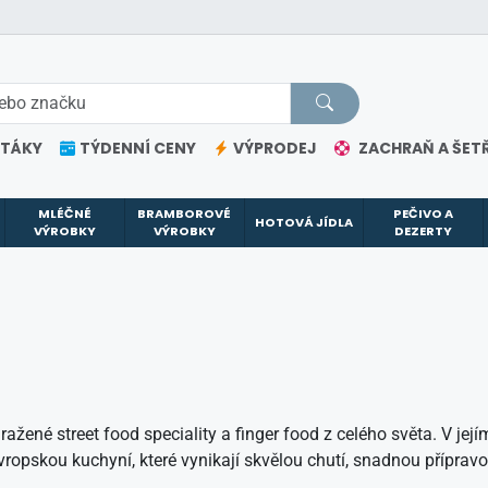
ETÁKY
TÝDENNÍ CENY
VÝPRODEJ
ZACHRAŇ A ŠETŘ
MLÉČNÉ
BRAMBOROVÉ
PEČIVO A
HOTOVÁ JÍDLA
VÝROBKY
VÝROBKY
DEZERTY
žené street food speciality a finger food z celého světa. V jej
vropskou kuchyní, které vynikají skvělou chutí, snadnou příprav