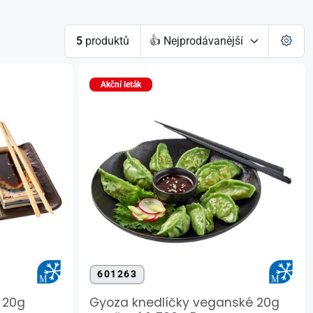
5
produktů
Akční leták
601263
 20g
Gyoza knedlíčky veganské 20g