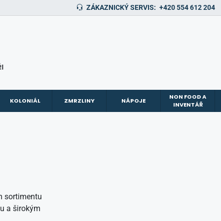
ZÁKAZNICKÝ SERVIS:
+420 554 612 204
I
NON FOOD A
KOLONIÁL
ZMRZLINY
NÁPOJE
INVENTÁŘ
ím sortimentu
ou a širokým