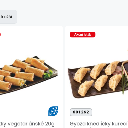
dražší
Akční leták
601262
itky vegetariánské 20g
Gyoza knedlíčky kuřecí