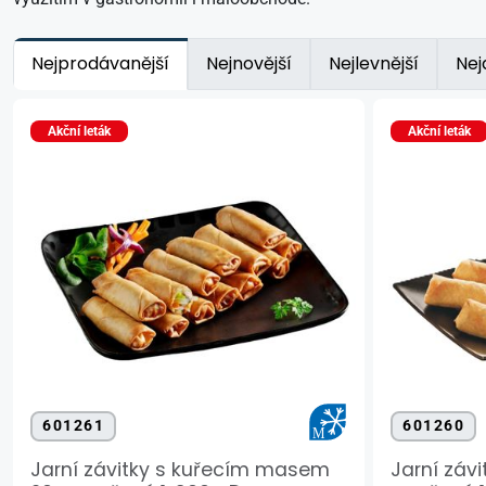
Nejprodávanější
Nejnovější
Nejlevnější
Nej
Akční leták
Akční leták
601261
601260
Jarní závitky s kuřecím masem
Jarní záv