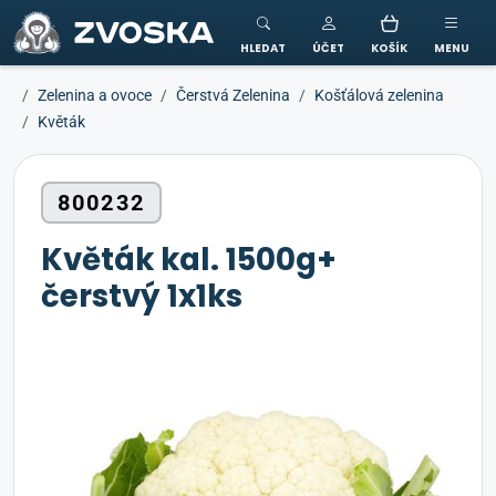
ZVOSKA
HLEDAT
ÚČET
KOŠÍK
MENU
Zelenina a ovoce
Čerstvá Zelenina
Košťálová zelenina
Květák
800232
Květák kal. 1500g+
čerstvý 1x1ks