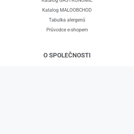
Katalog GASTRONOMIE
Katalog MALOOBCHOD
Tabulka alergenů
Průvodce e-shopem
O SPOLEČNOSTI
ZVOSKA s.r.o.
Červený dvůr 918/7, 794 01 Krnov
IČ: 01575295, DIČ: CZ01575295
č.ú.: 258608451/0300
Kontakty
© 2026 ZVOSKA s.r.o.