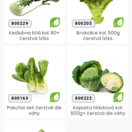
800229
800205
Kedlubna bílá kal. 80+
Brokolice kal. 500g
čerstvá 1x1ks
čerstvá 1x1ks
800163
800222
Pakchoi zelí čerstvé dle
Kapusta hlávková kal.
váhy
800g+ čerstvá dle váhy