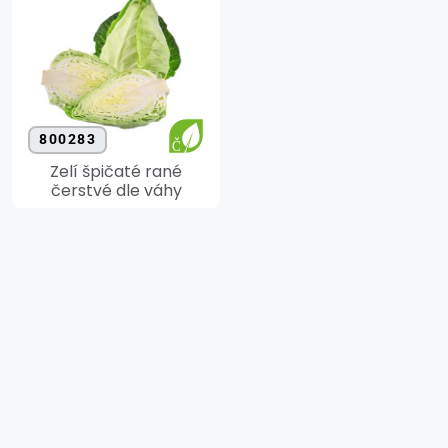
800283
Zelí špičaté rané
čerstvé dle váhy