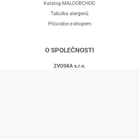
Katalog MALOOBCHOD
Tabulka alergenů
Průvodce e-shopem
O SPOLEČNOSTI
ZVOSKA s.r.o.
Červený dvůr 918/7, 794 01 Krnov
IČ: 01575295, DIČ: CZ01575295
č.ú.: 258608451/0300
Kontakty
© 2026 ZVOSKA s.r.o.