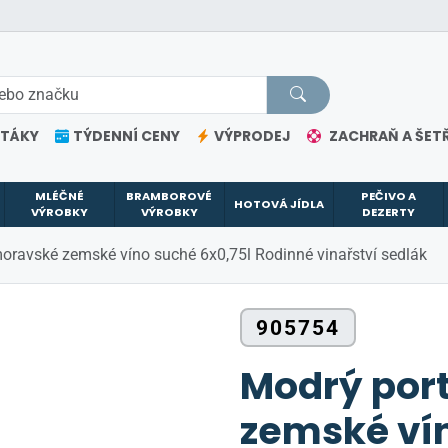
ETÁKY
TÝDENNÍ CENY
VÝPRODEJ
ZACHRAŇ A ŠETŘ
MLÉČNÉ
BRAMBOROVÉ
PEČIVO A
HOTOVÁ JÍDLA
VÝROBKY
VÝROBKY
DEZERTY
oravské zemské víno suché 6x0,75l Rodinné vinařství sedlák
905754
Modrý por
zemské ví