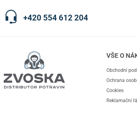
+420 554 612 204
VŠE O NÁ
Obchodní po
Ochrana osob
Cookies
Reklamační ř