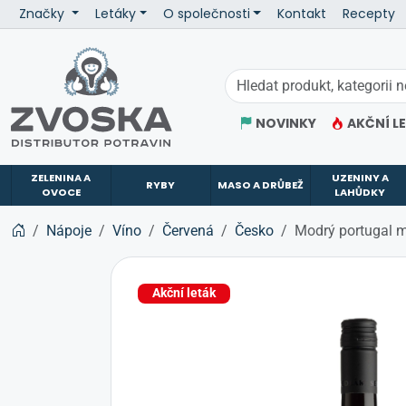
Značky
Letáky
O společnosti
Kontakt
Recepty
ZVOSKA
NOVINKY
AKČNÍ L
ZELENINA A
UZENINY A
RYBY
MASO A DRŮBEŽ
OVOCE
LAHŮDKY
Nápoje
Víno
Červená
Česko
Modrý portugal m
Akční leták