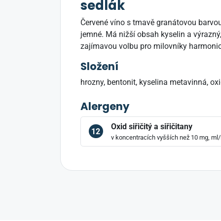
sedlák
Červené víno s tmavě granátovou barvou
jemné. Má nižší obsah kyselin a výrazný,
zajímavou volbu pro milovníky harmonic
Složení
hrozny, bentonit, kyselina metavinná, oxid 
Alergeny
Oxid siřičitý a siřičitany
12
v koncentracích vyšších než 10 mg, ml/k