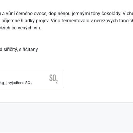
 a vůní černého ovoce, doplněnou jemnými tóny čokolády. V chu
 příjemně hladký projev. Víno fermentovalo v nerezových tancích
kých červených vín.
siřičitý, siřičitany
g, l, vyjádřeno SO₂