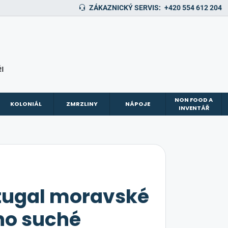
ZÁKAZNICKÝ SERVIS:
+420 554 612 204
I
NON FOOD A
KOLONIÁL
ZMRZLINY
NÁPOJE
INVENTÁŘ
tugal moravské
no suché