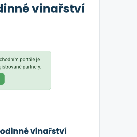
dinné vinařství
hodním portále je
istrované partnery.
t
odinné vinařství