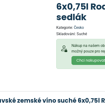
6x0,75l Ro
sedlák
Kategorie:
Česko
Skladování:
Suché
Nákup na našem obc
možný pouze pro reg
Chci nakupova
ské zemské víno suché 6x0,75l R