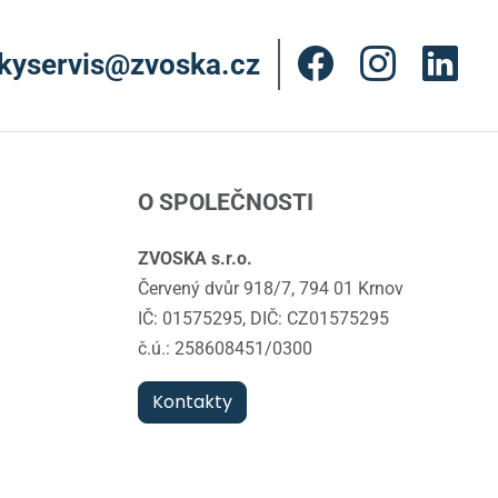
kyservis@zvoska.cz
O SPOLEČNOSTI
ZVOSKA s.r.o.
Červený dvůr 918/7, 794 01 Krnov
IČ: 01575295, DIČ: CZ01575295
č.ú.: 258608451/0300
Kontakty