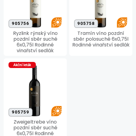
905756
905758
Ryzlink rýnský víno
Tramín víno pozdní
pozdní sběr suché
sběr polosuché 6x0,75l
6x0,75l Rodinné
Rodinné vinařství sedlák
vinařství sedlák
Akční leták
905759
Zweigeltrebe víno
pozdní sběr suché
6x0,75l Rodinné