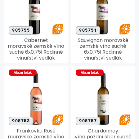
905755
905751
Cabernet
Sauvignon moravské
moravské zemské víno
zemské víno suché
suché 6x0,75l Rodinné
6x0,75l Rodinné
vinařství sedlák
vinařství sedlák
Akční leták
Akční leták
905753
905757
Frankovka Rosé
Chardonnay
moravské zemské víno
víno pozdní sběr suché