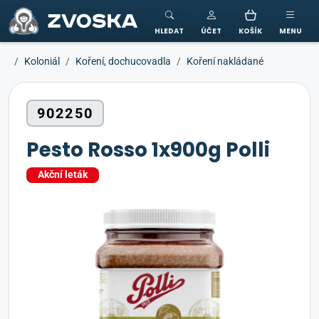
ZVOSKA
HLEDAT
ÚČET
KOŠÍK
MENU
Koloniál
Koření, dochucovadla
Koření nakládané
902250
Pesto Rosso 1x900g Polli
Akční leták