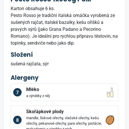
Karton obsahuje 6 ks.
Pesto Rosso je tradiční italská omáčka vyrobená ze
sušených rajčat, italské bazalky, kešu oříšků a
pravých sýrů (jako Grana Padano a Pecorino
Romano). Je ideální pro rychlou přípravu těstovin, na
topinky, sendviče nebo jako dip.
Složení
sušená rajčata, sýr
Alergeny
Mléko
7
a výrobky z něj
Skořápkové plody
mandle, lískové ořechy, vlašské ořechy, kešu
8
ořechy, pekanové ořechy, para ořechy, pistácie,
makadamie a výrobky z nich