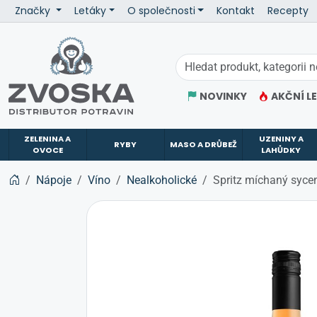
Značky
Letáky
O společnosti
Kontakt
Recepty
ZVOSKA
NOVINKY
AKČNÍ L
ZELENINA A
UZENINY A
RYBY
MASO A DRŮBEŽ
OVOCE
LAHŮDKY
Nápoje
Víno
Nealkoholické
Spritz míchaný syce