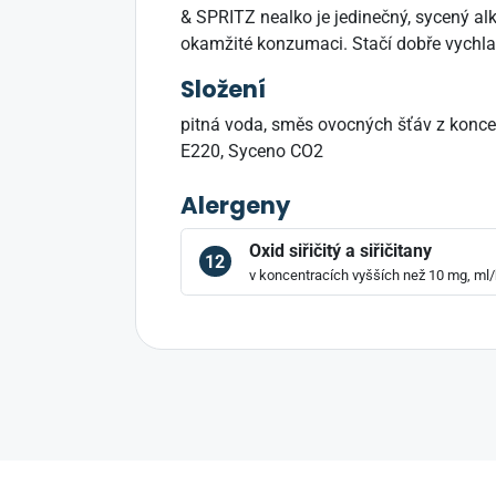
& SPRITZ nealko je jedinečný, sycený al
okamžité konzumaci. Stačí dobře vychlad
Složení
pitná voda, směs ovocných šťáv z koncen
E220, Syceno CO2
Alergeny
Oxid siřičitý a siřičitany
12
v koncentracích vyšších než 10 mg, ml/k