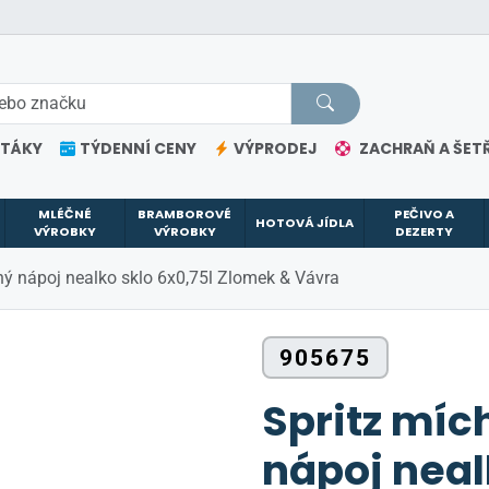
ETÁKY
TÝDENNÍ CENY
VÝPRODEJ
ZACHRAŇ A ŠETŘ
MLÉČNÉ
BRAMBOROVÉ
PEČIVO A
HOTOVÁ JÍDLA
VÝROBKY
VÝROBKY
DEZERTY
ný nápoj nealko sklo 6x0,75l Zlomek & Vávra
905675
Spritz mí
nápoj neal