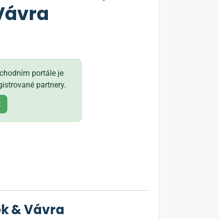
Vávra
hodním portále je
istrované partnery.
t
ek & Vávra