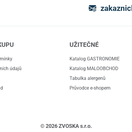
zakaznic
KUPU
UŽITEČNÉ
dmínky
Katalog GASTRONOMIE
ních údajů
Katalog MALOOBCHOD
Tabulka alergenů
ád
Průvodce e-shopem
© 2026 ZVOSKA s.r.o.