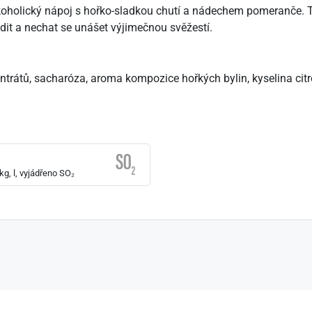
koholický nápoj s hořko-sladkou chutí a nádechem pomeranče. Te
it a nechat se unášet výjimečnou svěžestí.
trátů, sacharóza, aroma kompozice hořkých bylin, kyselina cit
g, l, vyjádřeno SO₂