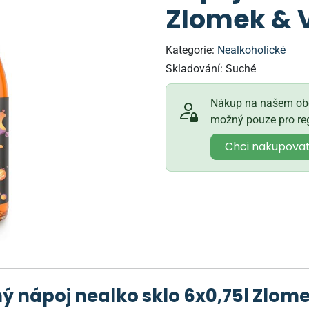
Zlomek & 
Kategorie:
Nealkoholické
Skladování:
Suché
Nákup na našem obc
možný pouze pro reg
Chci nakupova
ý nápoj nealko sklo 6x0,75l Zlom