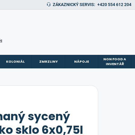
ZÁKAZNICKÝ SERVIS:
+420 554 612 204
I
NON FOOD A
KOLONIÁL
ZMRZLINY
NÁPOJE
INVENTÁŘ
chaný sycený
ko sklo 6x0,75l