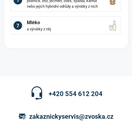
1
pšenice, žito, ječmen, oves, špalda, kamut
nebo jejich hybridní odrůdy a výrobky z nich
Mléko
7
a výrobky z něj
+420 554 612 204
zakaznickyservis@zvoska.cz