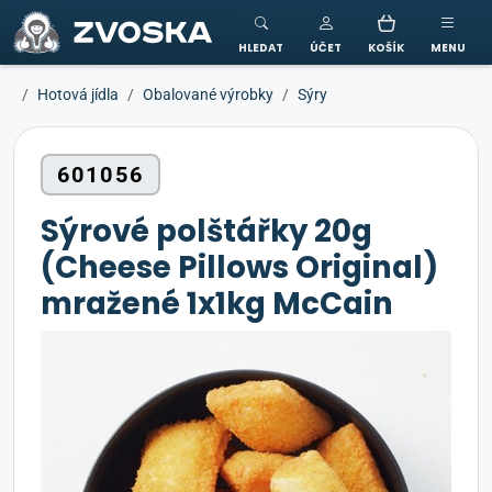
ZVOSKA
HLEDAT
ÚČET
KOŠÍK
MENU
Hotová jídla
Obalované výrobky
Sýry
601056
Sýrové polštářky 20g
(Cheese Pillows Original)
mražené 1x1kg McCain