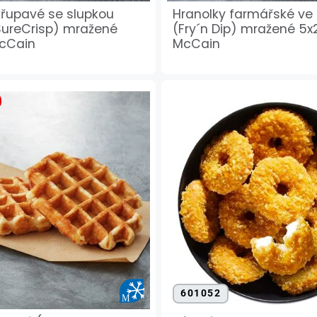
křupavé se slupkou
Hranolky farmářské ve 
ureCrisp) mražené
(Fry´n Dip) mražené 5x
McCain
McCain
601052