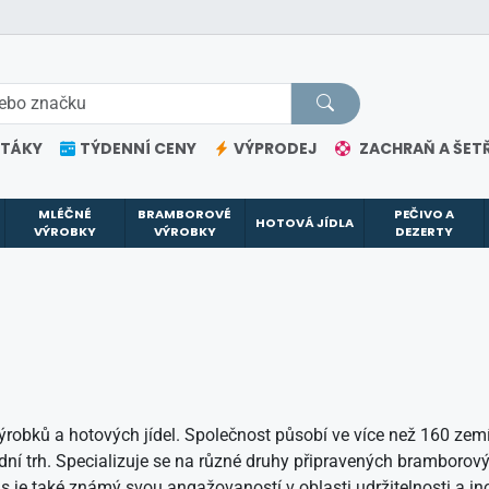
ETÁKY
TÝDENNÍ CENY
VÝPRODEJ
ZACHRAŇ A ŠETŘ
MLÉČNÉ
BRAMBOROVÉ
PEČIVO A
HOTOVÁ JÍDLA
VÝROBKY
VÝROBKY
DEZERTY
robků a hotových jídel. Společnost působí ve více než 160 zemíc
odní trh. Specializuje se na různé druhy připravených bramborov
je také známý svou angažovaností v oblasti udržitelnosti a in