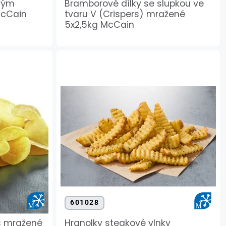
vým
Bramborové dílky se slupkou ve
McCain
tvaru V (Crispers) mražené
5x2,5kg McCain
601028
s mražené
Hranolky steakové vlnky