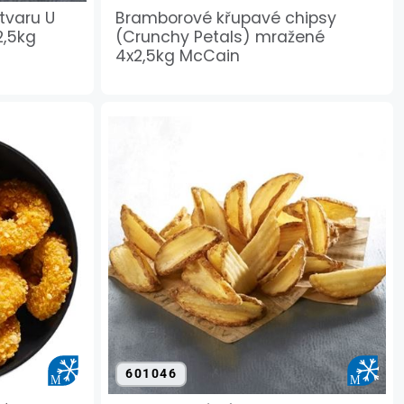
tvaru U
Bramborové křupavé chipsy
2,5kg
(Crunchy Petals) mražené
4x2,5kg McCain
601046