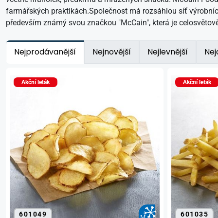
farmářských praktikách.Společnost má rozsáhlou síť výrobní
především známý svou značkou "McCain", která je celosvětově
Nejprodávanější
Nejnovější
Nejlevnější
Nej
Akční leták
Akční leták
601049
601035