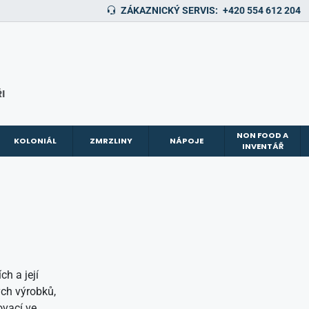
ZÁKAZNICKÝ SERVIS:
+420 554 612 204
I
NON FOOD A
KOLONIÁL
ZMRZLINY
NÁPOJE
INVENTÁŘ
h a její
ých výrobků,
ovací ve