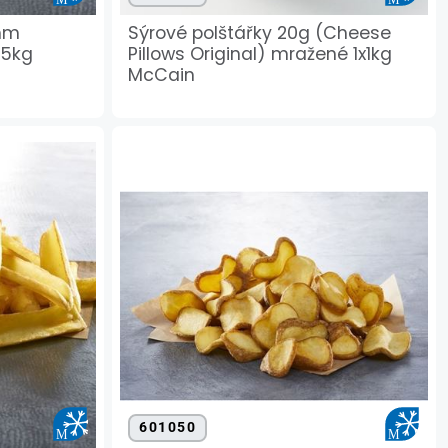
6mm
Sýrové polštářky 20g (Cheese
,5kg
Pillows Original) mražené 1x1kg
McCain
601050