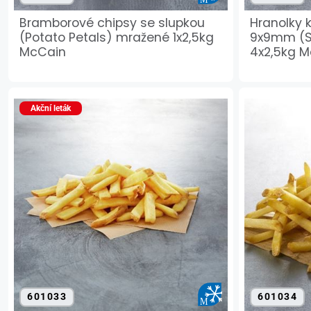
Bramborové chipsy se slupkou
Hranolky 
(Potato Petals) mražené 1x2,5kg
9x9mm (S
McCain
4x2,5kg 
Akční leták
601033
601034