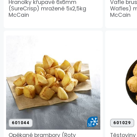
Hranolky křupavé 6x6mm
Vafle bru
(SureCrisp) mražené 5x2,5kg
Wafles) 
McCain
McCain
601044
601029
Opékané brambory (Roty
Těstoviny