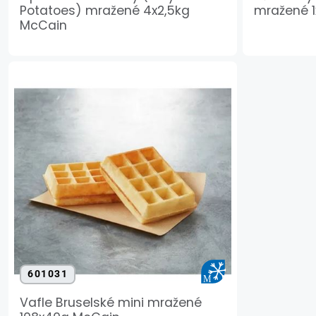
Potatoes) mražené 4x2,5kg
mražené 1
McCain
601031
Vafle Bruselské mini mražené