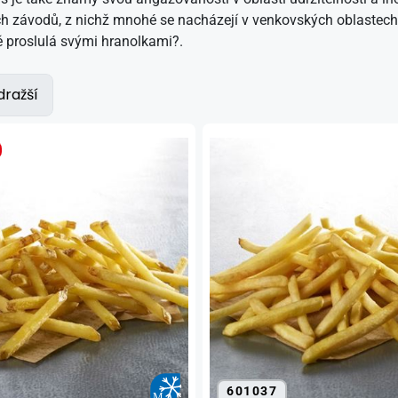
ch závodů, z nichž mnohé se nacházejí v venkovských oblastech
 proslulá svými hranolkami?.
dražší
601037