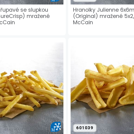
křupavé se slupkou
Hranolky Julienne 6x
ureCrisp) mražené
(Original) mražené 5x2
McCain
McCain
601039