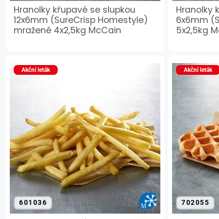
Hranolky křupavé se slupkou
Hranolky 
12x6mm (SureCrisp Homestyle)
6x6mm (S
mražené 4x2,5kg McCain
5x2,5kg 
Akční leták
Akční leták
601036
702055