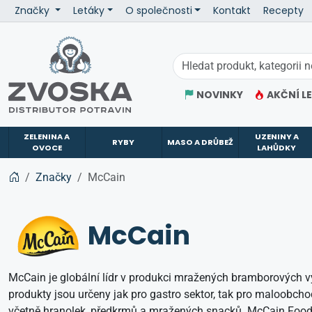
Značky
Letáky
O společnosti
Kontakt
Recepty
ZVOSKA
NOVINKY
AKČNÍ L
ZELENINA A
UZENINY A
RYBY
MASO A DRŮBEŽ
OVOCE
LAHŮDKY
Značky
McCain
McCain
McCain je globální lídr v produkci mražených bramborových vý
produkty jsou určeny jak pro gastro sektor, tak pro maloobch
včetně hranolek, předkrmů a mražených snacků. McCain Foods 