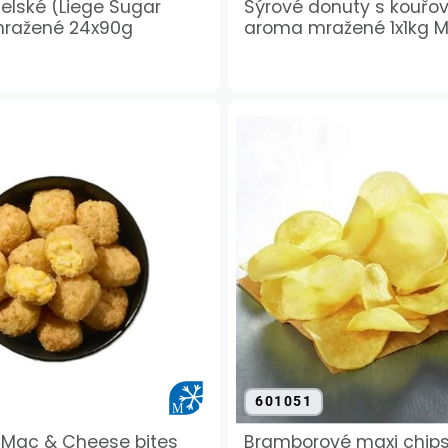
selské (Liege Sugar
Sýrové donuty s kouřo
mražené 24x90g
aroma mražené 1x1kg 
601051
 Mac & Cheese bites
Bramborové maxi chip