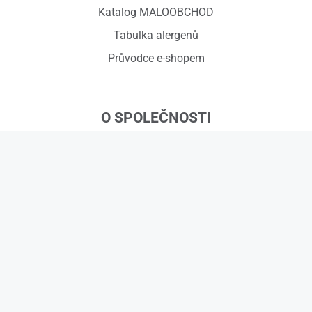
Katalog MALOOBCHOD
Tabulka alergenů
Průvodce e-shopem
O SPOLEČNOSTI
ZVOSKA s.r.o.
Červený dvůr 918/7, 794 01 Krnov
IČ: 01575295, DIČ: CZ01575295
č.ú.: 258608451/0300
Kontakty
© 2026 ZVOSKA s.r.o.