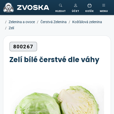
ZVOSKA
HLEDAT
ÚČET
KOŠÍK
MENU
Zelenina a ovoce
Čerstvá Zelenina
Košťálová zelenina
Zelí
800267
Zelí bílé čerstvé dle váhy