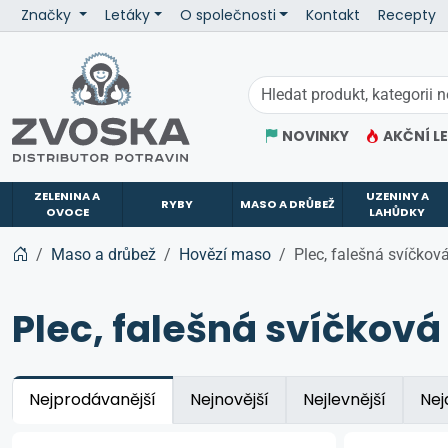
Značky
Letáky
O společnosti
Kontakt
Recepty
ZVOSKA
NOVINKY
AKČNÍ L
ZELENINA A
UZENINY A
RYBY
MASO A DRŮBEŽ
OVOCE
LAHŮDKY
Maso a drůbež
Hovězí maso
Plec, falešná svíčkov
Plec, falešná svíčková
Nejprodávanější
Nejnovější
Nejlevnější
Nej