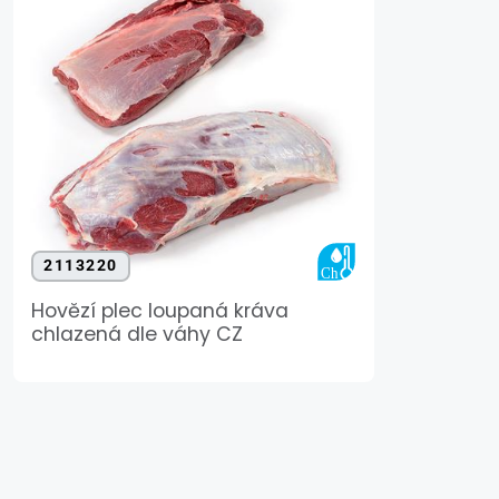
2113220
Hovězí plec loupaná kráva
chlazená dle váhy CZ