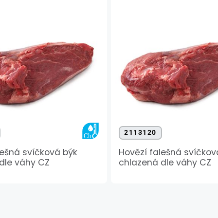
2113120
lešná svíčková býk
Hovězí falešná svíčkov
dle váhy CZ
chlazená dle váhy CZ