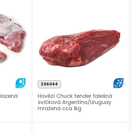
206044
hlazená
Hovězí Chuck tender falešná
svíčková Argentina/Uruguay
mražená cca 1kg