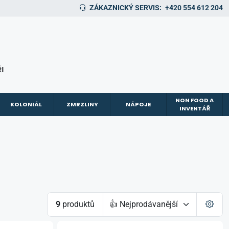
ZÁKAZNICKÝ SERVIS:
+420 554 612 204
I
NON FOOD A
KOLONIÁL
ZMRZLINY
NÁPOJE
INVENTÁŘ
9
produktů