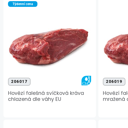
Týdenní cena
206017
206019
Hovězí falešná svíčková kráva
Hovězí fa
chlazená dle váhy EU
mražená d