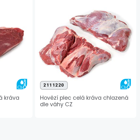
2111220
á kráva
Hovězí plec celá kráva chlazená
dle váhy CZ