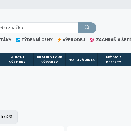
ETÁKY
TÝDENNÍ CENY
VÝPRODEJ
ZACHRAŇ A ŠETŘ
MLÉČNÉ
BRAMBOROVÉ
PEČIVO A
HOTOVÁ JÍDLA
VÝROBKY
VÝROBKY
DEZERTY
á
dražší