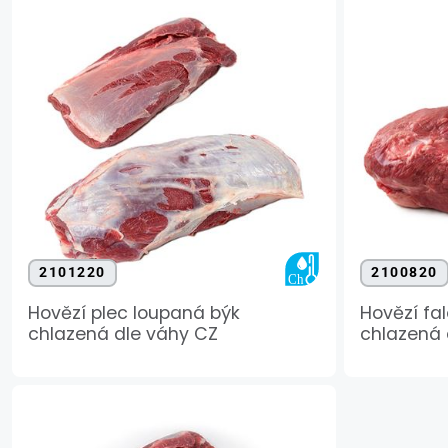
2101220
2100820
Hovězí plec loupaná býk
Hovězí fa
chlazená dle váhy CZ
chlazená 