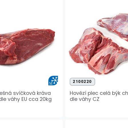
2100220
lešná svíčková kráva
Hovězí plec celá býk c
le váhy EU cca 20kg
dle váhy CZ