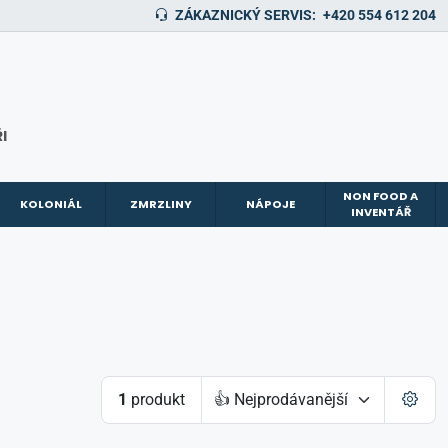
ZÁKAZNICKÝ SERVIS:
+420 554 612 204
I
NON FOOD A
KOLONIÁL
ZMRZLINY
NÁPOJE
INVENTÁŘ
1
produkt