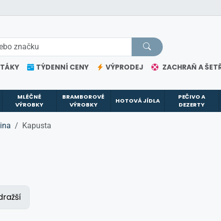
ETÁKY
TÝDENNÍ CENY
VÝPRODEJ
ZACHRAŇ A ŠETŘ
MLÉČNÉ
BRAMBOROVÉ
PEČIVO A
HOTOVÁ JÍDLA
VÝROBKY
VÝROBKY
DEZERTY
ina
Kapusta
dražší