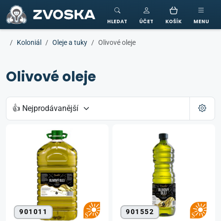
ZVOSKA
HLEDAT
ÚČET
KOŠÍK
MENU
Koloniál
Oleje a tuky
Olivové oleje
Olivové oleje
901011
901552