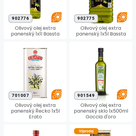
902776
902775
Olivový olej extra
Olivový olej extra
panenský 1x1l Bassta
panenský 1x5l Bassta
701007
901549
Olivový olej extra
Olivový olej extra
panenský Řecko 1x5l
panenský sklo 1x500ml
Erato
Goccia d'oro
Výprodej