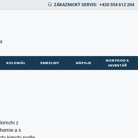
ZÁKAZNICKÝ SERVIS:
+420 554 612 204
I
NON FOOD A
KOLONIÁL
ZMRZLINY
NÁPOJE
INVENTÁŘ
 kimchi z
chemie a s
nty kimchi podle