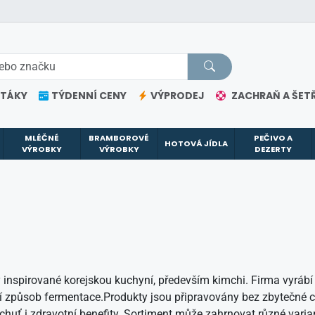
ETÁKY
TÝDENNÍ CENY
VÝPRODEJ
ZACHRAŇ A ŠETŘ
MLÉČNÉ
BRAMBOROVÉ
PEČIVO A
HOTOVÁ JÍDLA
VÝROBKY
VÝROBKY
DEZERTY
y inspirované korejskou kuchyní, především kimchi. Firma vyrábí
ční způsob fermentace.Produkty jsou připravovány bez zbytečné 
 chuť i zdravotní benefity. Sortiment může zahrnovat různé varia