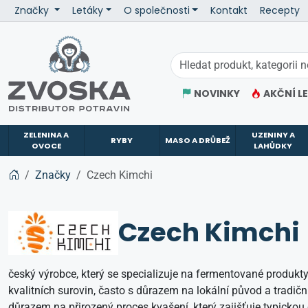
Značky
Letáky
O společnosti
Kontakt
Recepty
ZVOSKA
NOVINKY
AKČNÍ L
ZELENINA A
UZENINY A
RYBY
MASO A DRŮBEŽ
OVOCE
LAHŮDKY
Značky
Czech Kimchi
Czech Kimchi
český výrobce, který se specializuje na fermentované produkt
kvalitních surovin, často s důrazem na lokální původ a tradi
důrazem na přirozený proces kvašení, který zajišťuje typickou