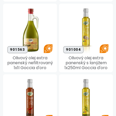
901563
901004
Olivový olej extra
Olivový olej extra
panenský nefiltrovaný
panenský s lanýžem
1x1l Goccia d'oro
1x250ml Goccia d'oro