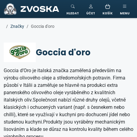
ZVOSKA
HLEDAT
ÚČET
KOŠÍK
MENU
Značky
Goccia d'oro
Goccia d'oro
Goccia d’Oro je italská značka zaměřená především na
výrobu olivového oleje a středomořských potravin. Firma
působí v Itálii a zaměřuje se hlavně na produkci extra
panenského olivového oleje vyráběného z kvalitních
italských oliv.Společnost nabízí různé druhy olejů, včetně
klasických i ochucených variant (např. s česnekem nebo
chilli), které se využívají v kuchyni pro dochucení jídel nebo
studenou kuchyni.Produkty jsou vyráběny mechanickým
lisováním a klade se důraz na kontrolu kvality během celého
výrobního procesu.