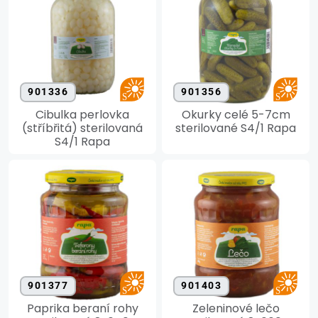
901336
901356
Cibulka perlovka
Okurky celé 5-7cm
(stříbřitá) sterilovaná
sterilované S4/1 Rapa
S4/1 Rapa
901377
901403
Paprika beraní rohy
Zeleninové lečo