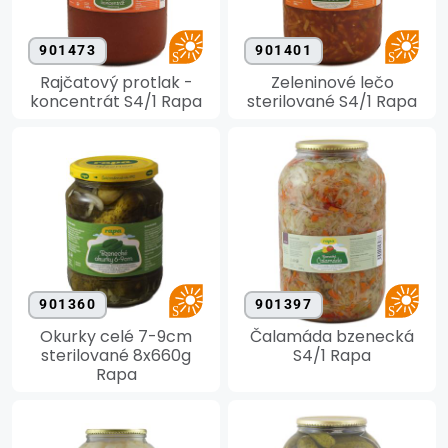
901473
901401
Rajčatový protlak -
Zeleninové lečo
koncentrát S4/1 Rapa
sterilované S4/1 Rapa
901360
901397
Okurky celé 7-9cm
Čalamáda bzenecká
sterilované 8x660g
S4/1 Rapa
Rapa