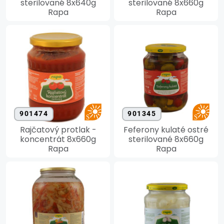
sterilované 8x640g
sterilované 8x660g
Rapa
Rapa
901474
901345
Rajčatový protlak -
Feferony kulaté ostré
koncentrát 8x660g
sterilované 8x660g
Rapa
Rapa