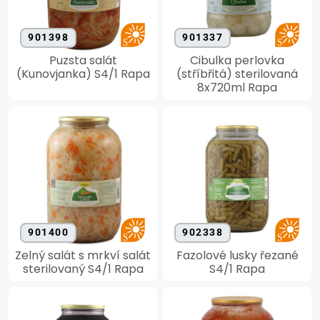
901398
901337
Puzsta salát
Cibulka perlovka
(Kunovjanka) S4/1 Rapa
(stříbřitá) sterilovaná
8x720ml Rapa
901400
902338
Zelný salát s mrkví salát
Fazolové lusky řezané
sterilovaný S4/1 Rapa
S4/1 Rapa