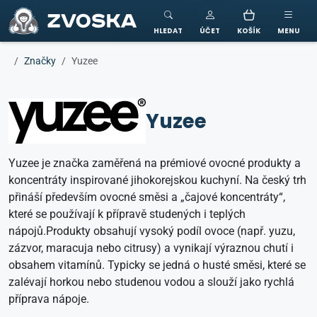
ZVOSKA
HLEDAT
ÚČET
KOŠÍK
MENU
Značky
Yuzee
Yuzee
Yuzee je značka zaměřená na prémiové ovocné produkty a
koncentráty inspirované jihokorejskou kuchyní. Na český trh
přináší především ovocné směsi a „čajové koncentráty“,
které se používají k přípravě studených i teplých
nápojů.Produkty obsahují vysoký podíl ovoce (např. yuzu,
zázvor, maracuja nebo citrusy) a vynikají výraznou chutí i
obsahem vitamínů. Typicky se jedná o husté směsi, které se
zalévají horkou nebo studenou vodou a slouží jako rychlá
příprava nápoje.