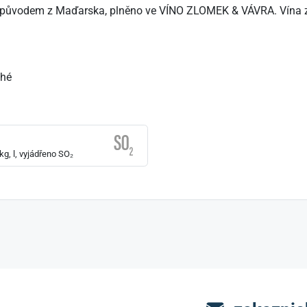
y původem z Maďarska, plněno ve VÍNO ZLOMEK & VÁVRA. Vína z t
ché
g, l, vyjádřeno SO₂