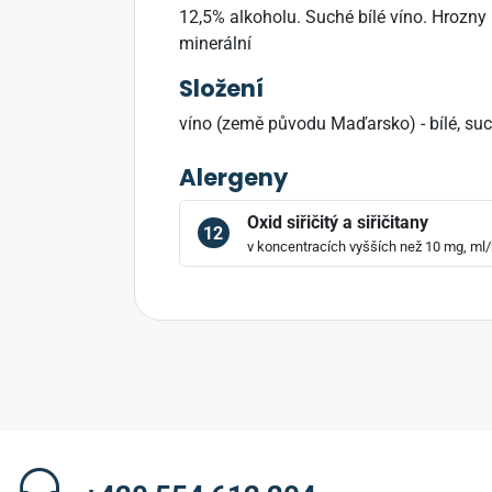
12,5% alkoholu. Suché bílé víno. Hrozn
minerální
Složení
víno (země původu Maďarsko) - bílé, su
Alergeny
Oxid siřičitý a siřičitany
12
v koncentracích vyšších než 10 mg, ml/k