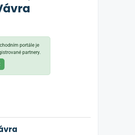
Vávra
hodním portále je
istrované partnery.
t
Vávra