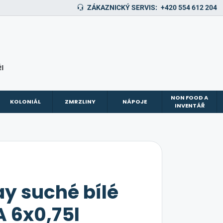
ZÁKAZNICKÝ SERVIS:
+420 554 612 204
I
NON FOOD A
KOLONIÁL
ZMRZLINY
NÁPOJE
INVENTÁŘ
y suché bílé
A 6x0,75l