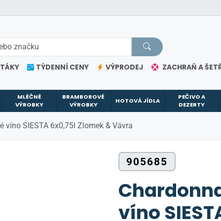
ETÁKY
TÝDENNÍ CENY
VÝPRODEJ
ZACHRAŇ A ŠETŘ
MLÉČNÉ
BRAMBOROVÉ
PEČIVO A
HOTOVÁ JÍDLA
VÝROBKY
VÝROBKY
DEZERTY
é víno SIESTA 6x0,75l Zlomek & Vávra
905685
Chardonna
víno SIEST