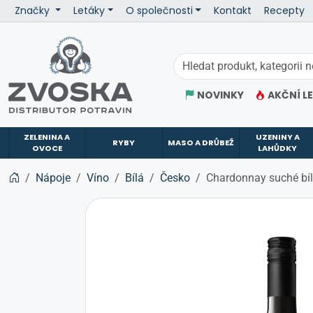
Značky
Letáky
O společnosti
Kontakt
Recepty
ZVOSKA
NOVINKY
AKČNÍ L
ZELENINA A
UZENINY A
RYBY
MASO A DRŮBEŽ
OVOCE
LAHŮDKY
Nápoje
Víno
Bílá
Česko
Chardonnay suché bíl