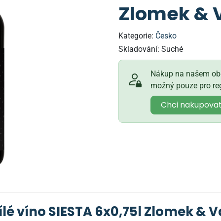
Zlomek & 
Kategorie:
Česko
Skladování:
Suché
Nákup na našem obc
možný pouze pro reg
Chci nakupova
é víno SIESTA 6x0,75l Zlomek & 