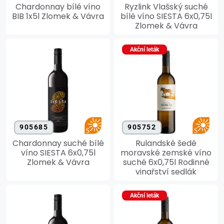
Chardonnay bílé víno
Ryzlink Vlašský suché
BIB 1x5l Zlomek & Vávra
bílé víno SIESTA 6x0,75l
Zlomek & Vávra
Akční leták
905685
905752
Chardonnay suché bílé
Rulandské šedé
víno SIESTA 6x0,75l
moravské zemské víno
Zlomek & Vávra
suché 6x0,75l Rodinné
vinařství sedlák
Akční leták