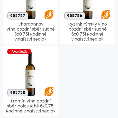
905757
905756
Chardonnay
Ryzlink rýnský víno
víno pozdní sběr suché
pozdní sběr suché
6x0,75l Rodinné
6x0,75l Rodinné
vinařství sedlák
vinařství sedlák
Akční leták
905758
Tramín víno pozdní
sběr polosuché 6x0,75l
Rodinné vinařství sedlák