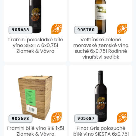
905688
905750
Tramini polosladké bílé
Veltlínské zelené
víno SIESTA 6x0,75l
moravské zemské víno
Zlomek & Vávra
suché 6x0,75l Rodinné
vinařství sedlák
905693
905687
Tramini bílé víno BIB 1x5l
Pinot Gris polosuché
Zlomek & Vávra
bílé víno SIESTA 6x0,75l