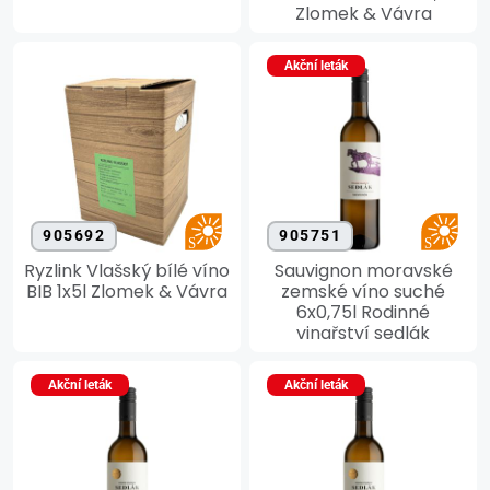
Zlomek & Vávra
Akční leták
905692
905751
Ryzlink Vlašský bílé víno
Sauvignon moravské
BIB 1x5l Zlomek & Vávra
zemské víno suché
6x0,75l Rodinné
vinařství sedlák
Akční leták
Akční leták