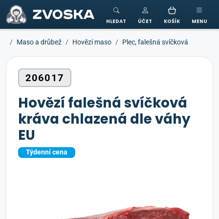
ZVOSKA
HLEDAT
ÚČET
KOŠÍK
MENU
Maso a drůbež
Hovězí maso
Plec, falešná svíčková
206017
Hovězí falešná svíčková
kráva chlazená dle váhy
EU
Týdenní cena