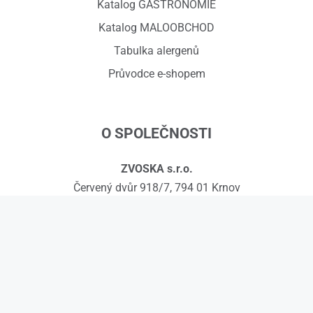
Katalog GASTRONOMIE
Katalog MALOOBCHOD
Tabulka alergenů
Průvodce e-shopem
O SPOLEČNOSTI
ZVOSKA s.r.o.
Červený dvůr 918/7, 794 01 Krnov
IČ: 01575295, DIČ: CZ01575295
č.ú.: 258608451/0300
Kontakty