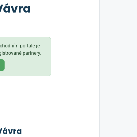
Vávra
hodním portále je
istrované partnery.
t
 Vávra