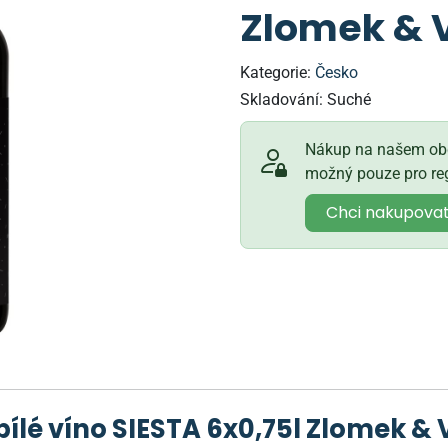
Zlomek & 
Kategorie:
Česko
Skladování:
Suché
Nákup na našem obc
možný pouze pro reg
Chci nakupova
bílé víno SIESTA 6x0,75l Zlomek &