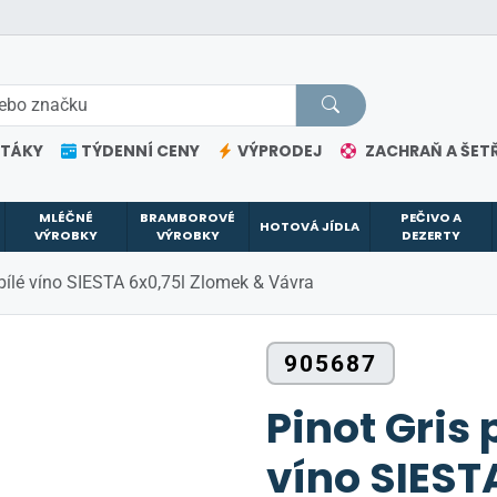
ETÁKY
TÝDENNÍ CENY
VÝPRODEJ
ZACHRAŇ A ŠETŘ
MLÉČNÉ
BRAMBOROVÉ
PEČIVO A
HOTOVÁ JÍDLA
VÝROBKY
VÝROBKY
DEZERTY
bílé víno SIESTA 6x0,75l Zlomek & Vávra
905687
Pinot Gris 
víno SIEST