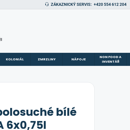
ZÁKAZNICKÝ SERVIS:
+420 554 612 204
I
NON FOOD A
KOLONIÁL
ZMRZLINY
NÁPOJE
INVENTÁŘ
polosuché bílé
A 6x0,75l