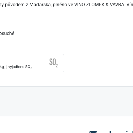
zny původem z Maďarska, plněno ve VÍNO ZLOMEK & VÁVRA. Vína z
losuché
g, l, vyjádřeno SO₂