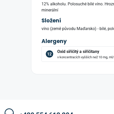
12% alkoholu. Polosuché bílé víno. Hro
minerální
Složení
víno (země původu Maďarsko) - bílé, po
Alergeny
Oxid siřičitý a siřičitany
12
v koncentracích vyšších než 10 mg, ml/k