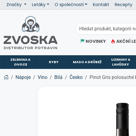
Značky
Letáky
O společnosti
Kontakt
Recepty
ZVOSKA
NOVINKY
AKČNÍ L
ZELENINA A
UZENINY A
RYBY
MASO A DRŮBEŽ
OVOCE
LAHŮDKY
Nápoje
Víno
Bílá
Česko
Pinot Gris polosuché 