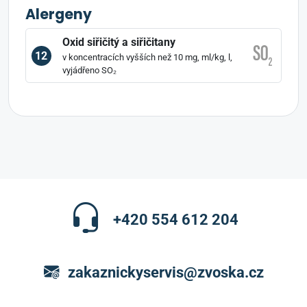
Alergeny
Oxid siřičitý a siřičitany
12
v koncentracích vyšších než 10 mg, ml/kg, l,
vyjádřeno SO₂
+420 554 612 204
zakaznickyservis@zvoska.cz