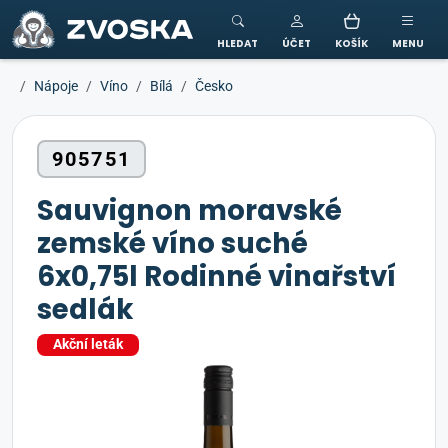
ZVOSKA
HLEDAT
ÚČET
KOŠÍK
MENU
Nápoje
Víno
Bílá
Česko
905751
Sauvignon moravské
zemské víno suché
6x0,75l Rodinné vinařství
sedlák
Akční leták