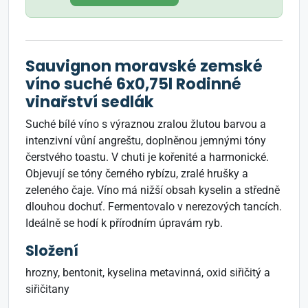
Sauvignon moravské zemské
víno suché 6x0,75l Rodinné
vinařství sedlák
Suché bílé víno s výraznou zralou žlutou barvou a
intenzivní vůní angreštu, doplněnou jemnými tóny
čerstvého toastu. V chuti je kořenité a harmonické.
Objevují se tóny černého rybízu, zralé hrušky a
zeleného čaje. Víno má nižší obsah kyselin a středně
dlouhou dochuť. Fermentovalo v nerezových tancích.
Ideálně se hodí k přírodním úpravám ryb.
Složení
hrozny, bentonit, kyselina metavinná, oxid siřičitý a
siřičitany