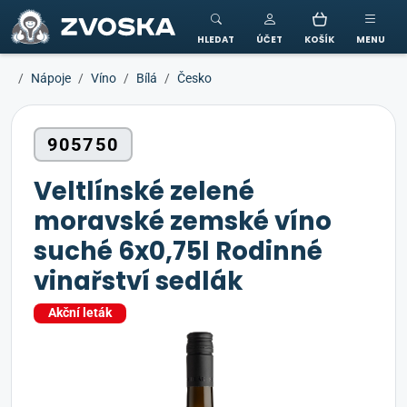
ZVOSKA
HLEDAT
ÚČET
KOŠÍK
MENU
Nápoje
Víno
Bílá
Česko
905750
Veltlínské zelené
moravské zemské víno
suché 6x0,75l Rodinné
vinařství sedlák
Akční leták