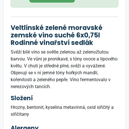
Veltlínské zelené moravské
zemské víno suché 6x0,75l
Rodinné vinařství sedlák
Svěží bílé víno se světle zelenou až zelenožlutou
barvou. Ve vůni je pronikavé, s tóny ovoce a lipového
květu. V chuti je středně plné, svěží a vyvážené.
Objevují se v ní jemné tóny hořkých mandlí,
kořenitosti a zeleného pepře. Víno fermentovalo v
nerezových tancích.
Složení
Hrozny, bentonit, kyselina metavinná, oxid siřičitý a
siřičitany
Alergeny