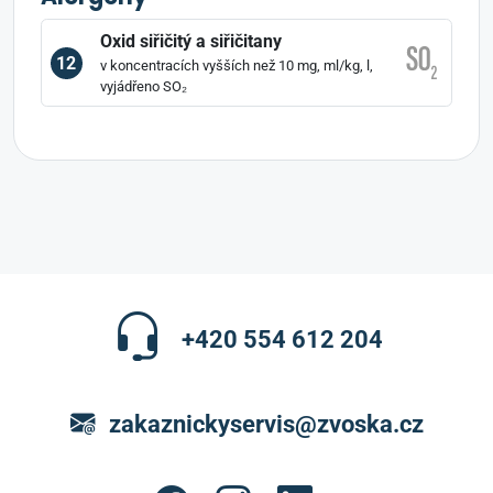
Oxid siřičitý a siřičitany
12
v koncentracích vyšších než 10 mg, ml/kg, l,
vyjádřeno SO₂
+420 554 612 204
zakaznickyservis@zvoska.cz