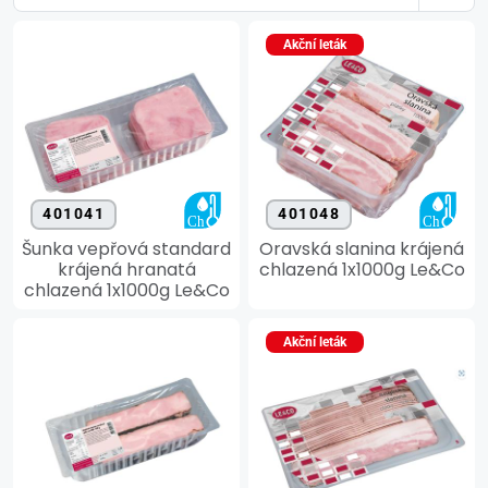
Akční leták
401041
401048
Šunka vepřová standard
Oravská slanina krájená
krájená hranatá
chlazená 1x1000g Le&Co
chlazená 1x1000g Le&Co
Akční leták