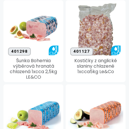
401298
401127
Šunka Bohemia
Kostičky z anglické
výběrová hranatá
slaniny chlazené
chlazená 1xcca 2,5kg
1xcca5kg Le&Co
LE&CO