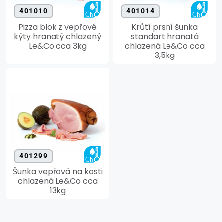
401010
401014
Pizza blok z vepřové
Krůtí prsní šunka
kýty hranatý chlazený
standart hranatá
Le&Co cca 3kg
chlazená Le&Co cca
3,5kg
401299
Šunka vepřová na kosti
chlazená Le&Co cca
13kg