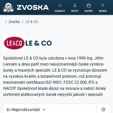
ZVOSKA
HLEDAT
ÚČET
KOŠÍK
MENU
Značky
LE & CO
LE & CO
Společnost LE & CO byla založena v roce 1990 Ing. Jiřím
Lencem a dnes patří mezi nejvýznamnější české výrobce
šunky a masných specialit. LE & CO se vyznačuje důrazem
na vysokou kvalitu a bezpečnost potravin, což potvrzují
mezinárodní certifikace ISO 9001, FSSC 22.000, IFS a
HACCP. Společnost klade důraz na inovace a nabízí široký
sortiment plátkovaných šunek nejvyšší jakosti i specialit