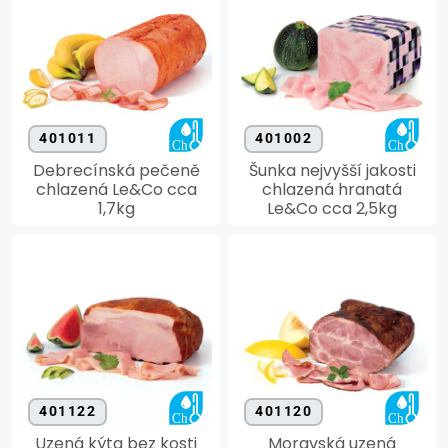
401011
401002
Debrecínská pečeně
Šunka nejvyšší jakosti
chlazená Le&Co cca
chlazená hranatá
1,7kg
Le&Co cca 2,5kg
401122
401120
Uzená kýta bez kosti
Moravská uzená