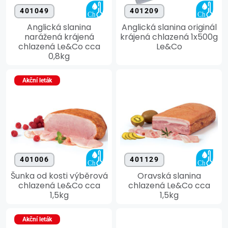
401049
401209
Anglická slanina
Anglická slanina originál
narážená krájená
krájená chlazená 1x500g
chlazená Le&Co cca
Le&Co
0,8kg
Akční leták
401006
401129
Šunka od kosti výběrová
Oravská slanina
chlazená Le&Co cca
chlazená Le&Co cca
1,5kg
1,5kg
Akční leták