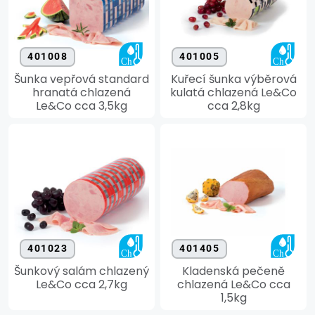
401008
401005
Šunka vepřová standard
Kuřecí šunka výběrová
hranatá chlazená
kulatá chlazená Le&Co
Le&Co cca 3,5kg
cca 2,8kg
401023
401405
Šunkový salám chlazený
Kladenská pečeně
Le&Co cca 2,7kg
chlazená Le&Co cca
1,5kg