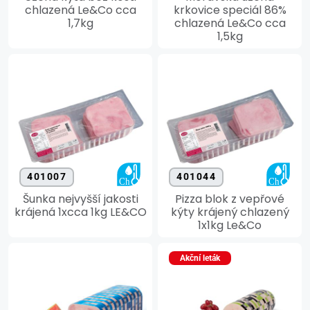
chlazená Le&Co cca
krkovice speciál 86%
1,7kg
chlazená Le&Co cca
1,5kg
401007
401044
Šunka nejvyšší jakosti
Pizza blok z vepřové
krájená 1xcca 1kg LE&CO
kýty krájený chlazený
1x1kg Le&Co
Akční leták