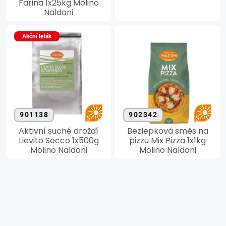
Farina 1x25kg Molino
Naldoni
Akční leták
901138
902342
Aktivní suché droždí
Bezlepková směs na
Lievito Secco 1x500g
pizzu Mix Pizza 1x1kg
Molino Naldoni
Molino Naldoni