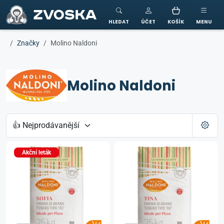
ZVOSKA
HLEDAT
ÚČET
KOŠÍK
MENU
Značky
Molino Naldoni
Molino Naldoni
Akční leták