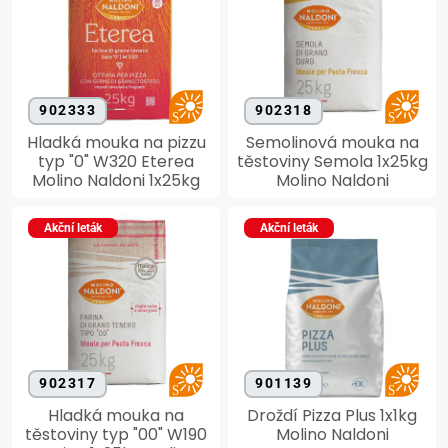
902333
902318
Hladká mouka na pizzu
Semolinová mouka na
typ "0" W320 Eterea
těstoviny Semola 1x25kg
Molino Naldoni 1x25kg
Molino Naldoni
Akční leták
Akční leták
902317
901139
Hladká mouka na
Droždí Pizza Plus 1x1kg
těstoviny typ "00" W190
Molino Naldoni